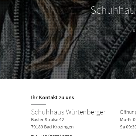
Schuhhaus
U
Ihr Kontakt zu uns
Schuhhaus Würtenberger
Öffnung
Basler Straße 42
Mo-Fr 0
79189 Bad Krozingen
Sa 09:3