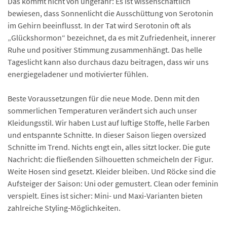
Das kommt nicht von ungefähr: Es ist wissenschaftlich
bewiesen, dass Sonnenlicht die Ausschüttung von Serotonin
im Gehirn beeinflusst. In der Tat wird Serotonin oft als
„Glückshormon“ bezeichnet, da es mit Zufriedenheit, innerer
Ruhe und positiver Stimmung zusammenhängt. Das helle
Tageslicht kann also durchaus dazu beitragen, dass wir uns
energiegeladener und motivierter fühlen.
Beste Voraussetzungen für die neue Mode. Denn mit den
sommerlichen Temperaturen verändert sich auch unser
Kleidungsstil. Wir haben Lust auf luftige Stoffe, helle Farben
und entspannte Schnitte. In dieser Saison liegen oversized
Schnitte im Trend. Nichts engt ein, alles sitzt locker. Die gute
Nachricht: die fließenden Silhouetten schmeicheln der Figur.
Weite Hosen sind gesetzt. Kleider bleiben. Und Röcke sind die
Aufsteiger der Saison: Uni oder gemustert. Clean oder feminin
verspielt. Eines ist sicher: Mini- und Maxi-Varianten bieten
zahlreiche Styling-Möglichkeiten.