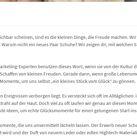
bar scheinen, sind es die kleinen Dinge, die Freude machen. Wir fi
Warum nicht ein neues Paar Schuhe? Wir zeigen dir, mit welchen St
arketing-Experten benutzen dieses Wort, wenn sie von der Kultur
Schaffen von kleinen Freuden. Gerade dann, wenn große Lebensmeil
 Momente, um uns selbst „ein kleines Stück vom Glück“ zu gönnen.
en Ereignissen verborgen liegt. Es versteckt sich oft im Alltäglichen
ahl auf der Haut. Doch viel zu oft laufen wir genau an diesen M
gute Ideen, um echte Glücksmomente für einen gelungenen Start ins
ente, die uns unvermittelt lächeln lassen. Der Erwerb neuer Schuh
wird und der Duft von neuem Leder oder edlen Hightech-Materialien 