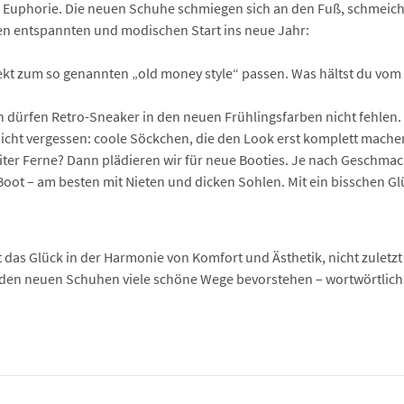
e Euphorie. Die neuen Schuhe schmiegen sich an den Fuß, schmeiche
en entspannten und modischen Start ins neue Jahr:
ekt zum so genannten „old money style“ passen. Was hältst du vo
 dürfen Retro-Sneaker in den neuen Frühlingsfarben nicht fehlen. 
cht vergessen: coole Söckchen, die den Look erst komplett mache
weiter Ferne? Dann plädieren wir für neue Booties. Je nach Geschma
ot – am besten mit Nieten und dicken Sohlen. Mit ein bisschen Glück
as Glück in der Harmonie von Komfort und Ästhetik, nicht zuletzt 
 den neuen Schuhen viele schöne Wege bevorstehen – wortwörtlich